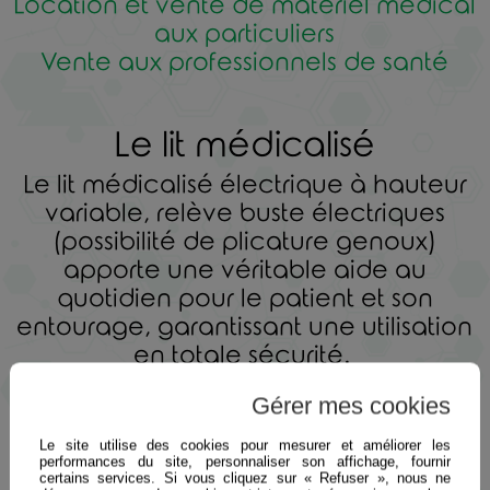
Location et vente de matériel médical
aux particuliers
Vente aux professionnels de santé
Le lit médicalisé
Le lit médicalisé électrique à hauteur
variable, relève buste électriques
(possibilité de plicature genoux)
apporte une véritable aide au
quotidien pour le patient et son
entourage, garantissant une utilisation
en totale sécurité.
Gérer mes cookies
Il se décline en différentes tailles et
versions, les multiples options proposés
Le site utilise des cookies pour mesurer et améliorer les
performances du site, personnaliser son affichage, fournir
permettent d’obtenir une
certains services. Si vous cliquez sur « Refuser », nous ne